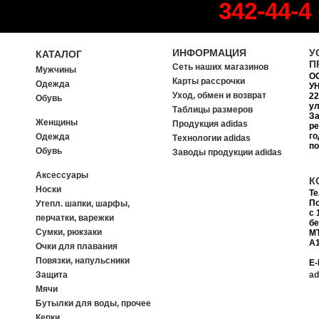
342-44-4
ИНФОРМАЦИЯ
У
КАТАЛОГ
П
Сеть наших магазинов
Мужчины
О
Карты рассрочки
Одежда
УН
Уход, обмен и возврат
22
Обувь
ул
Таблицы размеров
За
Женщины
Продукция adidas
ре
го
Одежда
Tехнологии adidas
п
Обувь
Заводы продукции adidas
Аксессуары
К
Носки
Т
П
Утепл. шапки, шарфы,
с 
перчатки, варежки
б
Сумки, рюкзаки
MT
A1
Очки для плавания
Повязки, напульсники
E-
Защита
ad
Мячи
Бутылки для воды, прочее
Кепки