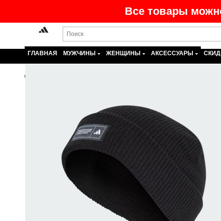
Все товары можно
ГЛАВНАЯ
МУЖЧИНЫ
ЖЕНЩИНЫ
АКСЕССУАРЫ
СКИД
Назад
На главную
>
Каталог
>
Аксессуары
>
Утепл. шапки