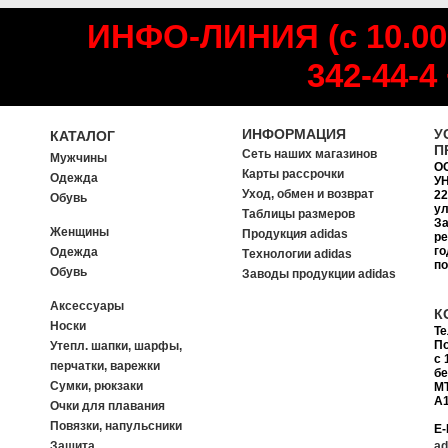
ИНФО-ЛИНИЯ (с 10.00
342-44-4
ИНФОРМАЦИЯ
У
КАТАЛОГ
П
Сеть наших магазинов
Мужчины
О
Карты рассрочки
Одежда
УН
Уход, обмен и возврат
22
Обувь
ул
Таблицы размеров
За
Женщины
Продукция adidas
ре
го
Одежда
Tехнологии adidas
п
Обувь
Заводы продукции adidas
Аксессуары
К
Носки
Т
П
Утепл. шапки, шарфы,
с 
перчатки, варежки
б
Сумки, рюкзаки
MT
A1
Очки для плавания
Повязки, напульсники
E-
Защита
ad