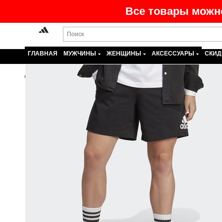
Все товары можно
ГЛАВНАЯ
МУЖЧИНЫ
ЖЕНЩИНЫ
АКСЕССУАРЫ
СКИД
Назад
На главную
>
Каталог
>
Мужчины
>
Одежда
>
Шорт