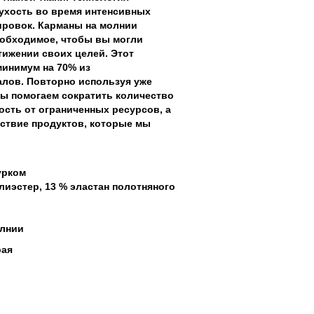
ухость во время интенсивных
ировок.
Карманы на молнии
еобходимое, чтобы вы могли
тижении своих целей.
Этот
минимум на 70% из
алов.
Повторно используя уже
ы помогаем сократить количество
ость от ограниченных ресурсов, а
ствие продуктов, которые мы
урком
лиэстер, 13 % эластан полотняного
олнии
рая