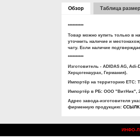
Обзор
Таблица разме
**********
Товар можно купить только в н
уточнить наличие и местонахож
чату. Если наличие подтвержда
**********
Изготовитель
- ADIDAS AG, Adi-
Херцогенаурах, Германия).
Импортёр на территорию ЕТС:
Т
Импортёр в РБ:
ООО "ВитНик", 22
Адрес завода-изготовителя ука
фирменную продукцию:
ССЫЛКА
ИНФО-ЛИ