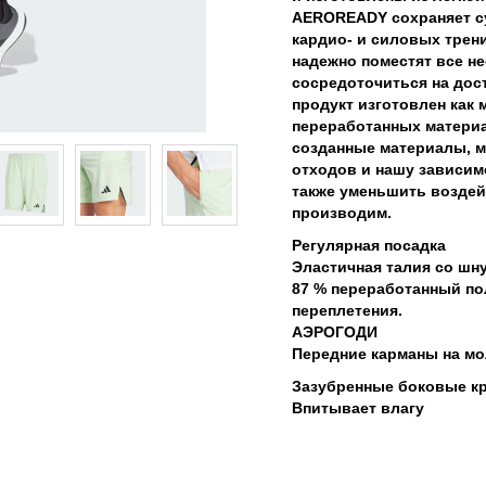
AEROREADY сохраняет с
кардио- и силовых трен
надежно поместят все н
сосредоточиться на дос
продукт изготовлен как 
переработанных матери
созданные материалы, м
отходов и нашу зависим
также уменьшить воздей
производим.
Регулярная посадка
Эластичная талия со шн
87 % переработанный по
переплетения.
АЭРОГОДИ
Передние карманы на м
Зазубренные боковые к
Впитывает влагу
я