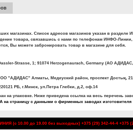
ров
аших магазинах. Список адресов магазинов указан в раздел
дение товара, связавшись с нами по телефонам ИНФО-Линии, 
ется, Вы можете забронировать товар в магазине для себя.
Dassler-Strasse, 1; 91074 Herzogenaurach, Germany (АО АДИДАС,
ОО "АДИДАС" Алматы, Медеуский район, проспект Достық, 21
0121 РБ, г.Минск, ул.Петра Глебки, д.2, оф.14
зан на упаковке. Ниже приведена ссылка на весь перечень за
 на страницу с данными о фирменных заводах изготовителя
НИЯ (с 10.00 до 19.00 без выходных)
+375 (29) 342-44-4
+375 (