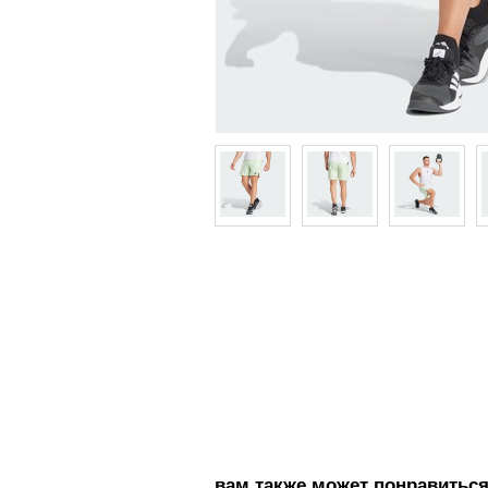
вам также может понравитьс