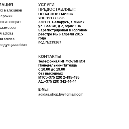
МАЦИЯ
УСЛУГИ
ПРЕДОСТАВЛЯЕТ:
их магазинов
ООО«СПОРТ МИКС»
ссрочки
УНП 191773296
ен и возврат
220121, Беларусь, г. Минск,
ул. Глебки, д.2, офис 13а
размеров
Зарегистрирован в Торговом
я adidas
реестре РБ 6 апреля 2015
года
и adidas
под №239267
родукции adidas
КОНТАКТЫ
Телефонная ИНФО-ЛИНИЯ
Понедельник-Пятница
с 10.00 до 19.00
без выходных
MTC:+375 (29) 2-495-495
A1:+375 (29) 342-44-44
E-Mail:
adidas.shop.by@gmail.com