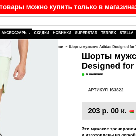
товары можно купить только в магазинах
АКСЕССУАРЫ
СКИДКИ
НОВИНКИ
SUPERSTAR
TERREX
STELLA
чины
>
Одежда
>
Шорты, плавки
>
Шорты мужские Adidas Designed for T
Шорты мужс
Designed for 
в наличии
АРТИКУЛ
IS3822
203 р. 00 к.
Эти мужские тренирово
и изготовлены из легкой