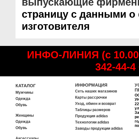
выпускающие фирмен
страницу с данными о
изготовителя
ИНФО-ЛИНИЯ (с 10.00
342-44-4
ИНФОРМАЦИЯ
У
КАТАЛОГ
П
Сеть наших магазинов
Мужчины
О
Карты рассрочки
Одежда
УН
Уход, обмен и возврат
22
Обувь
ул
Таблицы размеров
За
Женщины
Продукция adidas
ре
го
Одежда
Tехнологии adidas
п
Обувь
Заводы продукции adidas
Аксессуары