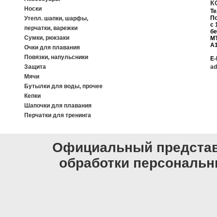
К
Носки
Т
П
Утепл. шапки, шарфы,
с 
перчатки, варежки
б
Сумки, рюкзаки
MT
A1
Очки для плавания
Повязки, напульсники
E-
Защита
ad
Мячи
Бутылки для воды, прочее
Кепки
Шапочки для плавания
Перчатки для тренинга
Официальный представи
обработки персональ