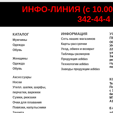
ИНФО-ЛИНИЯ (с 10.00
342-44-4
ИНФОРМАЦИЯ
У
КАТАЛОГ
П
Сеть наших магазинов
Мужчины
О
Карты рассрочки
Одежда
УН
Уход, обмен и возврат
22
Обувь
ул
Таблицы размеров
За
Женщины
Продукция adidas
ре
го
Одежда
Tехнологии adidas
п
Обувь
Заводы продукции adidas
Аксессуары
К
Носки
Т
П
Утепл. шапки, шарфы,
с 
перчатки, варежки
б
Сумки, рюкзаки
MT
A1
Очки для плавания
Повязки, напульсники
E-
Защита
ad