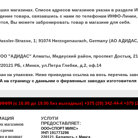
аших магазинах. Список адресов магазинов указан в раздел
дение товара, связавшись с нами по телефонам ИНФО-Линии, 
ется, Вы можете забронировать товар в магазине для себя.
Dassler-Strasse, 1; 91074 Herzogenaurach, Germany (АО АДИДАС,
ОО "АДИДАС" Алматы, Медеуский район, проспект Достық, 21
0121 РБ, г.Минск, ул.Петра Глебки, д.2, оф.14
зан на упаковке. Ниже приведена ссылка на весь перечень за
 на страницу с данными о фирменных заводах изготовителя
НИЯ (с 10.00 до 19.00 без выходных)
+375 (29) 342-44-4
+375 (
МАЦИЯ
УСЛУГИ
ПРЕДОСТАВЛЯЕТ:
их магазинов
ООО«СПОРТ МИКС»
ссрочки
УНП 191773296
ен и возврат
220121, Беларусь, г. Минск,