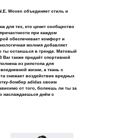
N.E. Woven объединяет стиль и
на для тех, кто ценит сообщество
 причастности при каждом
рой обеспечивает комфорт и
хнологичная молния добавляет
о ты остаешься в тренде. Матовый
3 Bar также придаёт спортивной
полнена из рипстопа для
вседневной жизни, а ткань с
та снижает воздействие вредных
ртку-бомбер adidas своим
висимо от того, болеешь ли ты за
о наслаждаешься днём с