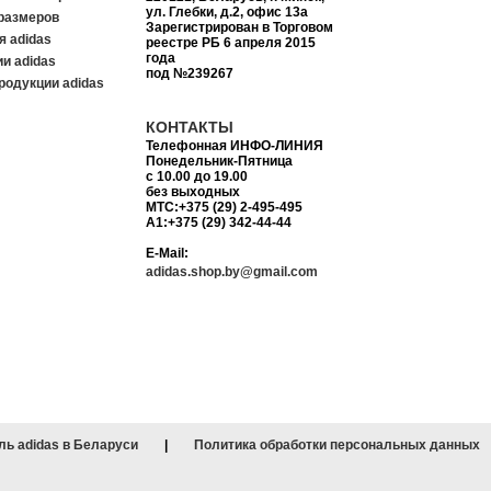
ул. Глебки, д.2, офис 13а
размеров
Зарегистрирован в Торговом
я adidas
реестре РБ 6 апреля 2015
года
и adidas
под №239267
родукции adidas
КОНТАКТЫ
Телефонная ИНФО-ЛИНИЯ
Понедельник-Пятница
с 10.00 до 19.00
без выходных
MTC:+375 (29) 2-495-495
A1:+375 (29) 342-44-44
E-Mail:
adidas.shop.by@gmail.com
ь adidas в Беларуси
|
Политика обработки персональных данных