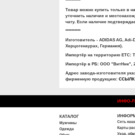
**********
Товар можно купить только в н
уточнить наличие и местонахож
чату. Если наличие подтвержда
**********
Изготовитель
- ADIDAS AG, Adi-
Херцогенаурах, Германия).
Импортёр на территорию ЕТС:
Т
Импортёр в РБ:
ООО "ВитНик", 22
Адрес завода-изготовителя ука
фирменную продукцию:
ССЫЛКА
ИНФО-ЛИ
ИНФОР
КАТАЛОГ
Сеть наш
Мужчины
Карты ра
Одежда
Уход, обм