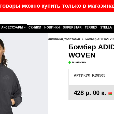
товары можно купить только в магазинах
АКСЕССУАРЫ
СКИДКИ
НОВИНКИ
SUPERSTAR
TERREX
STELLA
нщины
>
Одежда
>
Ветровки, олимпийки, толстовки
>
Бомбер ADIDAS Z.
Бомбер ADID
WOVEN
в наличии
АРТИКУЛ
KD8505
428 р. 00 к.