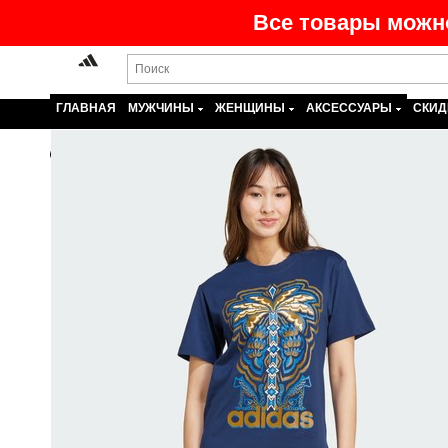
Все товары можно
ГЛАВНАЯ
МУЖЧИНЫ
ЖЕНЩИНЫ
АКСЕССУАРЫ
СКИД
Назад
На главную
>
Каталог
>
Женщины
>
Одежда
>
Футб