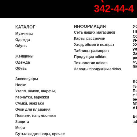
342-44-4
ИНФОРМАЦИЯ
У
КАТАЛОГ
П
Сеть наших магазинов
Мужчины
О
Карты рассрочки
Одежда
УН
Уход, обмен и возврат
22
Обувь
ул
Таблицы размеров
За
Женщины
Продукция adidas
ре
го
Одежда
Tехнологии adidas
п
Обувь
Заводы продукции adidas
Аксессуары
К
Носки
Т
П
Утепл. шапки, шарфы,
с 
перчатки, варежки
б
Сумки, рюкзаки
MT
A1
Очки для плавания
Повязки, напульсники
E-
Защита
ad
Мячи
Бутылки для воды, прочее