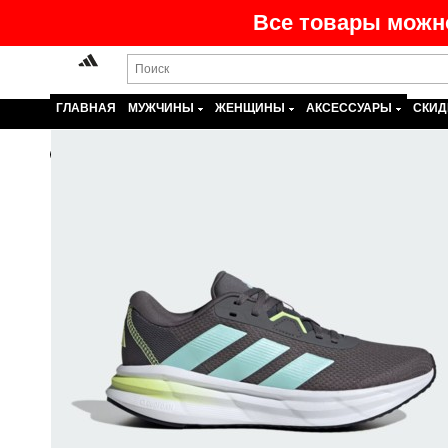
Все товары можно
ГЛАВНАЯ
МУЖЧИНЫ
ЖЕНЩИНЫ
АКСЕССУАРЫ
СКИД
Назад
На главную
>
Каталог
>
Женщины
>
Обувь
>
Кросс