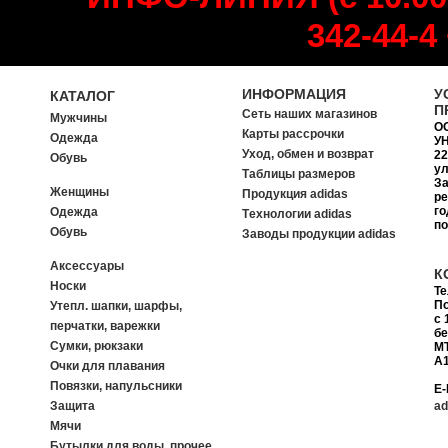
342-44-4
ИНФОРМАЦИЯ
У
КАТАЛОГ
П
Сеть наших магазинов
Мужчины
О
Карты рассрочки
Одежда
УН
Уход, обмен и возврат
22
Обувь
ул
Таблицы размеров
За
Женщины
Продукция adidas
ре
го
Одежда
Tехнологии adidas
п
Обувь
Заводы продукции adidas
Аксессуары
К
Носки
Т
П
Утепл. шапки, шарфы,
с 
перчатки, варежки
б
Сумки, рюкзаки
MT
A1
Очки для плавания
Повязки, напульсники
E-
Защита
ad
Мячи
Бутылки для воды, прочее